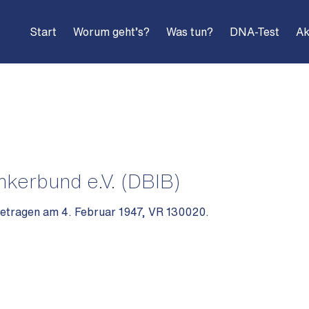
Start
Worum geht’s?
Was tun?
DNA-Test
Ak
kerbund e.V. (DBIB)
getragen am 4. Februar 1947, VR 130020.