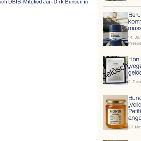
uch DBIB-Mitglied Jan-Dirk Bunsen in
Beru
komm
muss
14. Ja
Presse
Honi
„veg
gelö
2. De
Bund
„Voll
Peti
ang
27. N