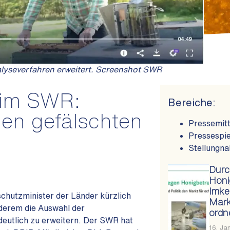
yseverfahren erweitert. Screenshot SWR
 im SWR:
Bereiche:
gen gefälschten
Pressemitt
Pressespie
Stellungn
Durc
Honi
Imke
chutzminister der Länder kürzlich
Mark
derem die Auswahl der
ordn
eutlich zu erweitern. Der SWR hat
16. Ja