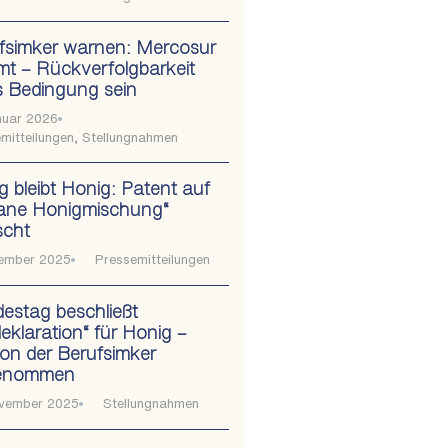
fsimker warnen: Mercosur
t – Rückverfolgbarkeit
 Bedingung sein
nuar 2026
mitteilungen
,
Stellungnahmen
g bleibt Honig: Patent auf
ane Honigmischung“
scht
zember 2025
Pressemitteilungen
estag beschließt
deklaration“ für Honig –
tion der Berufsimker
enommen
ovember 2025
Stellungnahmen