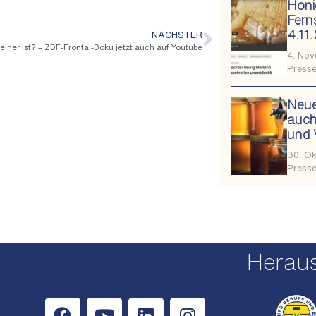
Honi
Fern
4.11
NÄCHSTER
keiner ist? – ZDF-Frontal-Doku jetzt auch auf Youtube
4. No
Presse
Neue
auch
und 
30. O
Presse
Herau