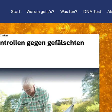
Start
Worum geht’s?
Was tun?
DNA-Test
Ak