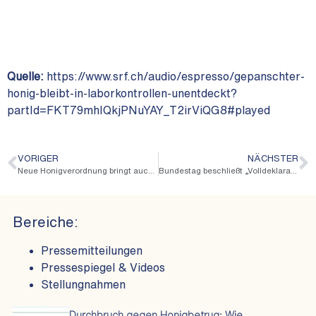
Quelle:
https://www.srf.ch/audio/espresso/gepanschter-
honig-bleibt-in-laborkontrollen-unentdeckt?
partId=FKT79mhIQkjPNuYAY_T2irViQG8#played
VORIGER
NÄCHSTER
Neue Honigverordnung bringt auch neue Risiken für Honig und Verbraucher
Bundestag beschließt „Volldeklaration“ für Honig – Petition der Berufsimker angenommen
Bereiche:
Pressemitteilungen
Pressespiegel & Videos
Stellungnahmen
Durchbruch gegen Honigbetrug: Wie