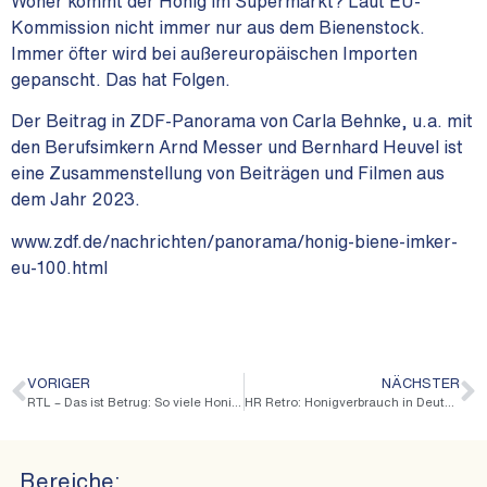
Woher kommt der Honig im Supermarkt? Laut EU-
Kommission nicht immer nur aus dem Bienenstock.
Immer öfter wird bei außereuropäischen Importen
gepanscht. Das hat Folgen.
Der Beitrag in ZDF-Panorama von Carla Behnke, u.a. mit
den Berufsimkern Arnd Messer und Bernhard Heuvel ist
eine Zusammenstellung von Beiträgen und Filmen aus
dem Jahr 2023.
www.zdf.de/nachrichten/panorama/honig-biene-imker-
eu-100.html
VORIGER
NÄCHSTER
RTL – Das ist Betrug: So viele Honige sind gefälscht
HR Retro: Honigverbrauch in Deutschland im Jahr 1965
Bereiche: